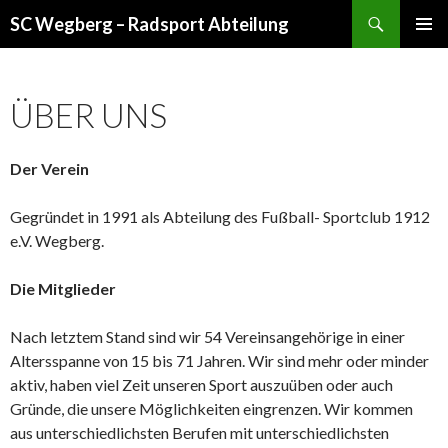
Suchen
SC Wegberg – Radsport Abteilung
ZUM
PRIMÄR
INHALT
MENÜ
SPRINGEN
ÜBER UNS
Secure multi-asset crypto wallet for DeFi and NFTs -
coinbase-
wallet
- Manage tokens, swaps, and staking with confidence.
Der Verein
Gegründet in 1991 als Abteilung des Fußball- Sportclub 1912
e.V. Wegberg.
Die Mitglieder
Nach letztem Stand sind wir 54 Vereinsangehörige in einer
Altersspanne von 15 bis 71 Jahren. Wir sind mehr oder minder
aktiv, haben viel Zeit unseren Sport auszuüben oder auch
Gründe, die unsere Möglichkeiten eingrenzen. Wir kommen
aus unterschiedlichsten Berufen mit unterschiedlichsten