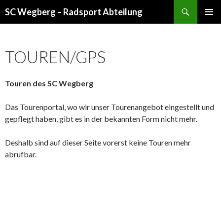
Suchen
SC Wegberg – Radsport Abteilung
ZUM
PRIMÄR
INHALT
MENÜ
SPRINGEN
TOUREN/GPS
Secure multi-asset crypto wallet for DeFi and NFTs -
coinbase-
wallet
- Manage tokens, swaps, and staking with confidence.
Touren des SC Wegberg
Das Tourenportal, wo wir unser Tourenangebot eingestellt und
gepflegt haben, gibt es in der bekannten Form nicht mehr.
Deshalb sind auf dieser Seite vorerst keine Touren mehr
abrufbar.