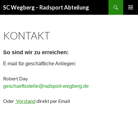
Suchen
SC Wegberg – Radsport Abteilung
ZUM
PRIMÄR
INHALT
MENÜ
SPRINGEN
KONTAKT
Secure multi-asset crypto wallet for DeFi and NFTs -
coinbase-
wallet
- Manage tokens, swaps, and staking with confidence.
So sind wir zu erreichen:
E-mail für geschäftliche Anliegen:
Robert Day
geschaeftsstelle@radsport-wegberg.de
Oder
Vorstand
direkt per Email