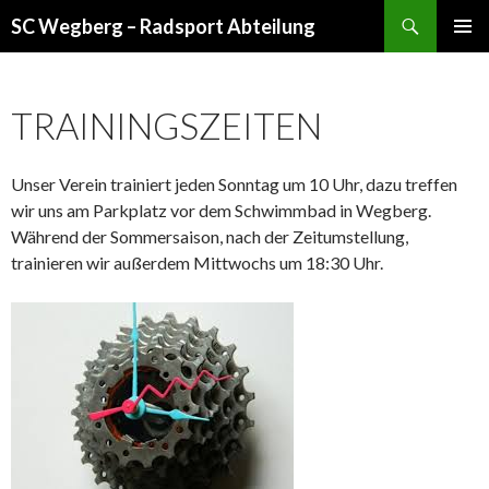
Suchen
SC Wegberg – Radsport Abteilung
ZUM
PRIMÄR
INHALT
MENÜ
SPRINGEN
TRAININGSZEITEN
Secure multi-asset crypto wallet for DeFi and NFTs -
coinbase-
wallet
- Manage tokens, swaps, and staking with confidence.
Unser Verein trainiert jeden Sonntag um 10 Uhr, dazu treffen
wir uns am Parkplatz vor dem Schwimmbad in Wegberg.
Während der Sommersaison, nach der Zeitumstellung,
trainieren wir außerdem Mittwochs um 18:30 Uhr.